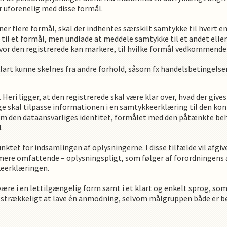
r uforenelig med disse formål.
ner flere formål, skal der indhentes særskilt samtykke til hvert e
il et formål, men undlade at meddele samtykke til et andet eller 
hvor den registrerede kan markere, til hvilke formål vedkommend
t kunne skelnes fra andre forhold, såsom fx handelsbetingelser 
Heri ligger, at den registrerede skal være klar over, hvad der giv
ge skal tilpasse informationen i en samtykkeerklæring til den ko
 den dataansvarliges identitet, formålet med den påtænkte beha
.
nktet for indsamlingen af oplysningerne. I disse tilfælde vil af
mere omfattende – oplysningspligt, som følger af forordningens ar
keerklæringen.
e i en lettilgængelig form samt i et klart og enkelt sprog, som
 tilstrækkeligt at lave én anmodning, selvom målgruppen både er 