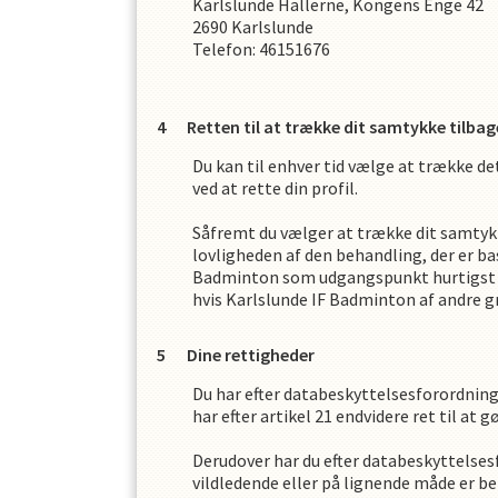
Karlslunde Hallerne, Kongens Enge 42
2690
Karlslunde
Telefon:
46151676
Retten til at trække dit samtykke tilbag
Du kan til enhver tid vælge at trække d
ved at rette din profil.
Såfremt du vælger at trække dit samtyk
lovligheden af den behandling, der er b
Badminton
som udgangspunkt hurtigst m
hvis
Karlslunde IF Badminton
af andre g
Dine rettigheder
Du har efter databeskyttelsesforordninge
har efter artikel 21 endvidere ret til at 
Derudover har du efter databeskyttelsesfo
vildledende eller på lignende måde er beh