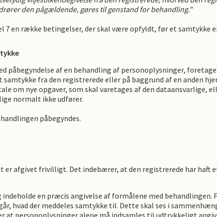
vedrører den pågældende, gøres til genstand for behandling."
l 7 en række betingelser, der skal være opfyldt, før et samtykke er
mtykke
med påbegyndelse af en behandling af personoplysninger, foretage
t samtykke fra den registrerede eller på baggrund af en anden hj
 tale om nye opgaver, som skal varetages af den dataansvarlige, el
ige normalt ikke udfører.
behandlingen påbegyndes.
 er afgivet frivilligt. Det indebærer, at den registrerede har haft et
g indeholde en præcis angivelse af formålene med behandlingen. 
emgår, hvad der meddeles samtykke til. Dette skal ses i sammenhæ
r at personoplysninger alene må indsamles til udtrykkeligt angi