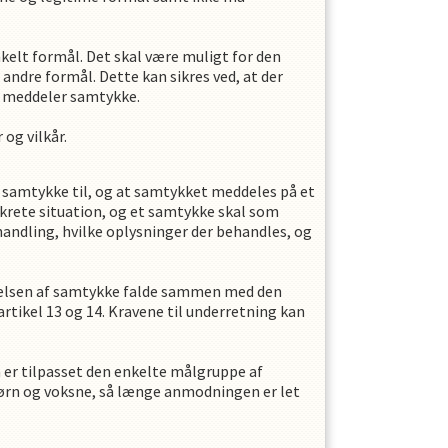
nkelt formål. Det skal være muligt for den
andre formål. Dette kan sikres ved, at der
e meddeler samtykke.
og vilkår.
es samtykke til, og at samtykket meddeles på et
nkrete situation, og et samtykke skal som
ndling, hvilke oplysninger der behandles, og
givelsen af samtykke falde sammen med den
tikel 13 og 14. Kravene til underretning kan
 er tilpasset den enkelte målgruppe af
børn og voksne, så længe anmodningen er let