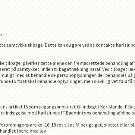
e
ette samtykke tilbage. Dette kan du gøre ved at kontakte
Karlslun
ke tilbage, påvirker dette alene den fremadrettede behandling a
aseret på samtykket, inden tilbagetrækning heraf. Ved tilbagetr
uligt med at behandle de personoplysninger, der behandles på g
runde fortsat skal behandle oplysninger, men du vil i givet fald få
ns artikel 15 som udgangspunkt ret til indsigt i
Karlslunde IF B
gøre indsigelse mod
Karlslunde IF Badminton
s
behandling af dine o
rordningens artikel 16-18 ret til at få berigtiget, slettet eller blo
andlet i strid med lov.