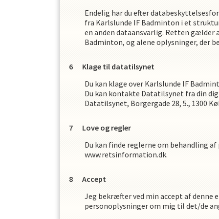
Endelig har du efter databeskyttelsesfor
fra
Karlslunde IF Badminton
i et strukt
en anden dataansvarlig. Retten gælder a
Badminton
,
og alene oplysninger, der 
Klage til datatilsynet
Du kan klage over
Karlslunde IF Badmin
Du kan kontakte Datatilsynet fra din dig
Datatilsynet, Borgergade 28, 5., 1300 K
Love og regler
Du kan finde reglerne om behandling af
www.retsinformation.dk.
Accept
Jeg bekræfter ved min accept af denne er
personoplysninger om mig til det/de an