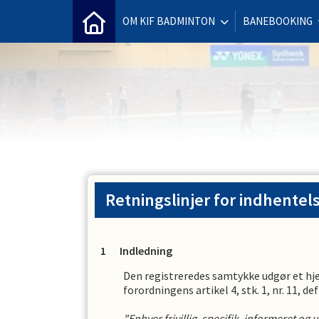
OM KIF BADMINTON
BANEBOOKING
Retningslinjer for indhentel
Indledning
Den registreredes samtykke udgør et hj
forordningens artikel 4, stk. 1, nr. 11, 
"Enhver frivillig, specifik, informeret og