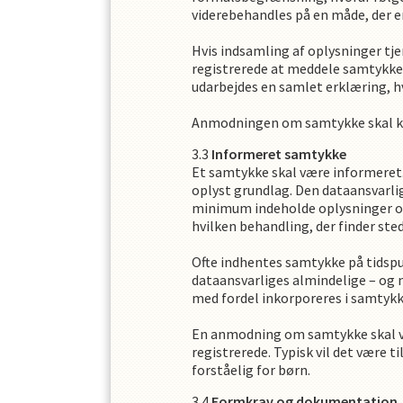
viderebehandles på en måde, der e
Hvis indsamling af oplysninger tje
registrerede at meddele samtykke t
udarbejdes en samlet erklæring, 
Anmodningen om samtykke skal klar
Informeret samtykke
Et samtykke skal være informeret. 
oplyst grundlag. Den dataansvarli
minimum indeholde oplysninger om
hvilken behandling, der finder sted
Ofte indhentes samtykke på tidspu
dataansvarliges almindelige – og 
med fordel inkorporeres i samtyk
En anmodning om samtykke skal vær
registrerede. Typisk vil det være
forståelig for børn.
Formkrav og dokumentation