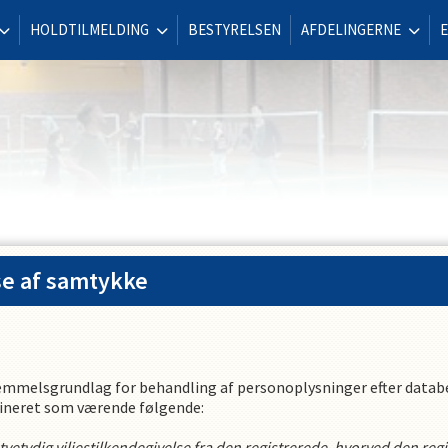
HOLDTILMELDING
BESTYRELSEN
AFDELINGERNE
se af samtykke
emmelsgrundlag for behandling af personoplysninger efter databe
defineret som værende følgende:
 utvetydig viljestilkendegivelse fra den registrerede, hvorved den re