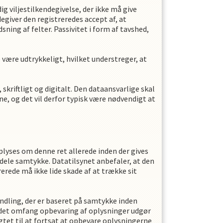
g viljestilkendegivelse, der ikke må give
degiver den registreredes accept af, at
ng af felter. Passivitet i form af tavshed,
være udtrykkeligt, hvilket understreger, at
kriftligt og digitalt. Den dataansvarlige skal
e, og det vil derfor typisk være nødvendigt at
oplyses om denne ret allerede inden der gives
ddele samtykke. Datatilsynet anbefaler, at den
erede må ikke lide skade af at trække sit
ndling, der er baseret på samtykke inden
 det omfang opbevaring af oplysninger udgør
tet til at fortsat at opbevare oplysningerne