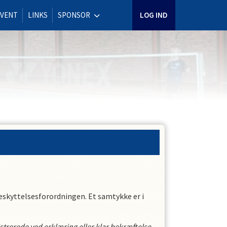
EVENT
LINKS
SPONSOR
LOG IND
skyttelsesforordningen. Et samtykke er i
gistrerede ved erklæring eller klar bekræftelse