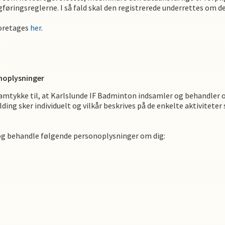
ogføringsreglerne. I så fald skal den registrerede underrettes om
foretages
her
.
noplysninger
amtykke til, at
Karlslunde IF Badminton
indsamler og behandler o
lding sker individuelt og vilkår beskrives på de enkelte aktivitete
og behandle følgende personoplysninger om dig
: