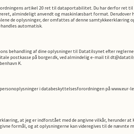
ordningens artikel 20 ret til dataportabilitet. Du har derfor ret 
ureret, almindeligt anvendt og maskinlæsbart format. Derudover ha
lene de oplysninger, der omfattes af denne samtykkeerklæring og 
behandles automatisk.
ton
s
behandling af dine oplysninger til Datatilsynet efter reglern
itale postkasse på borger.dk, ved almindelig e-mail til dt@datatil
øbenhavn K.
 personoplysninger i databeskyttelsesforordningen på www.eur-le
klæring, at jeg er indforstået med de angivne vilkår, herunder at
givne formål, og at oplysningerne kan videregives til de nævnte 