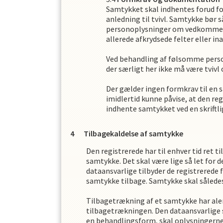
Samtykket skal indhentes forud for
anledning til tvivl. Samtykke bør s
personoplysninger om vedkommende 
allerede afkrydsede felter eller in
Ved behandling af følsomme person
der særligt her ikke må være tvivl 
Der gælder ingen formkrav til en s
imidlertid kunne påvise, at den re
indhente samtykket ved en skriftli
Tilbagekaldelse af samtykke
Den registrerede har til enhver tid ret t
samtykke. Det skal være lige så let for 
dataansvarlige tilbyder de registrerede 
samtykke tilbage. Samtykke skal således
Tilbagetrækning af et samtykke har alen
tilbagetrækningen. Den dataansvarlige 
en behandlingsform, skal oplysningerne 