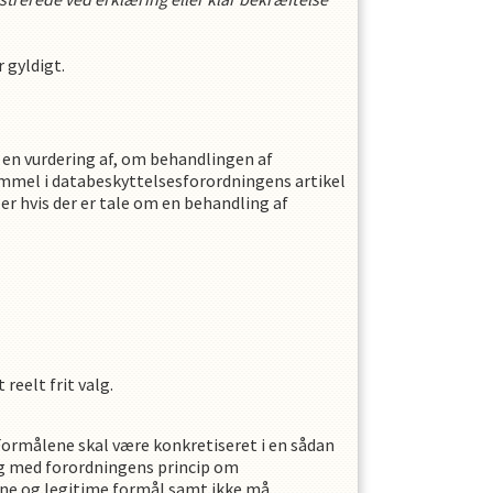
 gyldigt.
 en vurdering af, om behandlingen af
emmel i databeskyttelsesforordningens artikel
ler hvis der er tale om en behandling af
 reelt frit valg.
Formålene skal være konkretiseret i en sådan
ng med forordningens princip om
vne og legitime formål samt ikke må