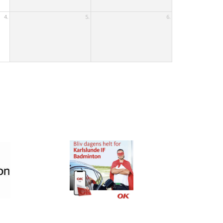
4.
5.
6.