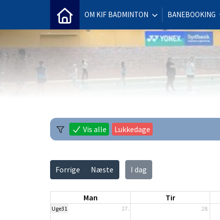
OM KIF BADMINTON
BANEBOOKING
Vis alle
Lukkedage
Forrige
Næste
I dag
Man
Tir
Uge31
27.
28.