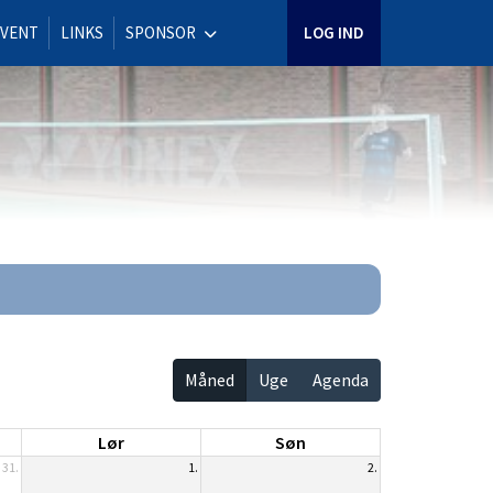
EVENT
LINKS
SPONSOR
LOG IND
Måned
Uge
Agenda
Lør
Søn
31.
1.
2.