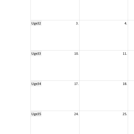
Uge32
3.
4.
Uge33
10.
11.
Uge34
17.
18.
Uge35
24.
25.